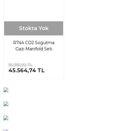
Stokta Yok
R744 CO2 Soğutma
Gazı Manifold Seti
56.955,92 TL
45.564,74 TL