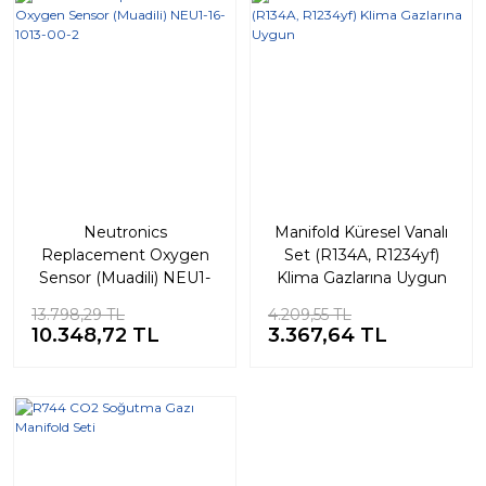
%25
%20
Neutronics
Manifold Küresel Vanalı
Replacement Oxygen
Set (R134A, R1234yf)
Sensor (Muadili) NEU1-
Klima Gazlarına Uygun
16-1013-00-2
13.798,29 TL
4.209,55 TL
10.348,72 TL
3.367,64 TL
%20