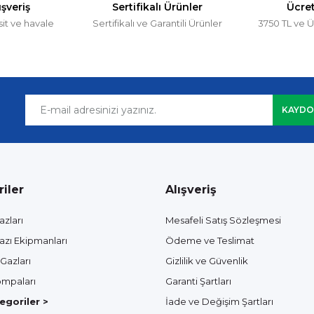
ışveriş
Sertifikalı Ürünler
Ücre
sit ve havale
Sertifikalı ve Garantili Ürünler
3750 TL ve Ü
KAYDO
iler
Alışveriş
azları
Mesafeli Satış Sözleşmesi
azı Ekipmanları
Ödeme ve Teslimat
Gazları
Gizlilik ve Güvenlik
mpaları
Garanti Şartları
goriler >
İade ve Değişim Şartları