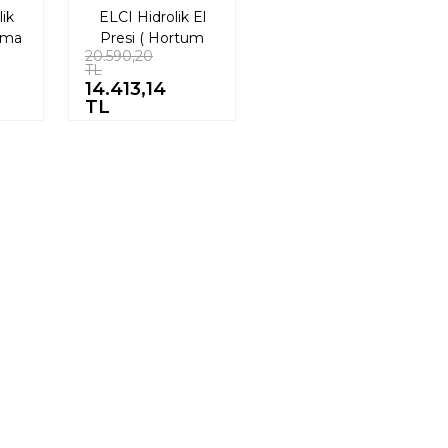
ik
ELCI Hidrolik El
kma
Presi ( Hortum
20.590,20
 (50
Sıkma)
TL
29
%30
14.413,14
TL