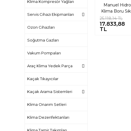
Klima Kompresör Yağları
Manuel Hidrol
Klima Boru Sı
Servis Cihazı Ekipmanları
& Krimp Pense
25.118,14 TL
17.833,88
MPa)
%
Ozon Cihazları
TL
Soğutma Gazları
Vakum Pompaları
Araç Klima Yedek Parça
Kaçak Tıkayıcılar
Kaçak Arama Sistemleri
Klima Onarım Setleri
Klima Dezenfektanları
Klima Tamir Takımları