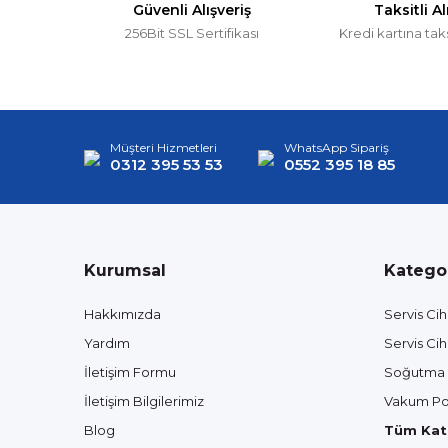
Güvenli Alışveriş
Taksitli Al
256Bit SSL Sertifikası
Kredi kartına tak
Müşteri Hizmetleri
WhatsApp Sipariş
0312 395 53 53
0552 395 18 85
Kurumsal
Kategor
Hakkımızda
Servis Cih
Yardım
Servis Cih
İletişim Formu
Soğutma 
İletişim Bilgilerimiz
Vakum Po
Blog
Tüm Kate