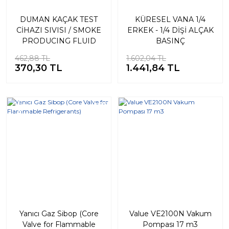
DUMAN KAÇAK TEST
KÜRESEL VANA 1/4
CİHAZI SIVISI / SMOKE
ERKEK - 1/4 DİŞİ ALÇAK
PRODUCING FLUID
BASINÇ
(Kaçak Tespit Duman
462,88 TL
1.602,04 TL
Sıvısı) 250ml.
370,30 TL
1.441,84 TL
Yeni
%20
%25
Yanıcı Gaz Sibop (Core
Value VE2100N Vakum
Valve for Flammable
Pompası 17 m3