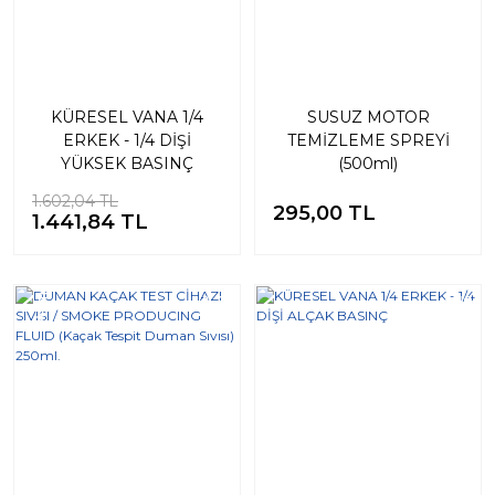
KÜRESEL VANA 1/4
SUSUZ MOTOR
ERKEK - 1/4 DİŞİ
TEMİZLEME SPREYİ
YÜKSEK BASINÇ
(500ml)
1.602,04 TL
295,00 TL
1.441,84 TL
Yeni
%20
%10