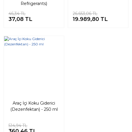
Refrigerants)
46,34 TL
26.653,06 TL
37,08 TL
19.989,80 TL
%30
Araç İçi Koku Giderici
(Dezenfektan) - 250 ml
514,94 TL
360,46 TL