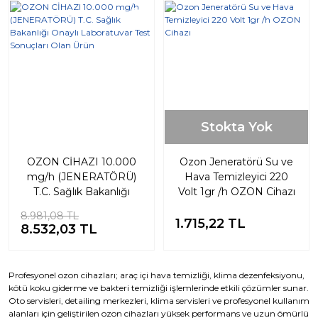
%5
Stokta Yok
OZON CİHAZI 10.000
Ozon Jeneratörü Su ve
mg/h (JENERATÖRÜ)
Hava Temizleyici 220
T.C. Sağlık Bakanlığı
Volt 1gr /h OZON Cihazı
Onaylı Laboratuvar Test
8.981,08 TL
Sonuçları Olan Ürün
1.715,22 TL
8.532,03 TL
Profesyonel ozon cihazları; araç içi hava temizliği, klima dezenfeksiyonu,
kötü koku giderme ve bakteri temizliği işlemlerinde etkili çözümler sunar.
Oto servisleri, detailing merkezleri, klima servisleri ve profesyonel kullanım
alanları için geliştirilen ozon cihazları yüksek performans ve uzun ömürlü