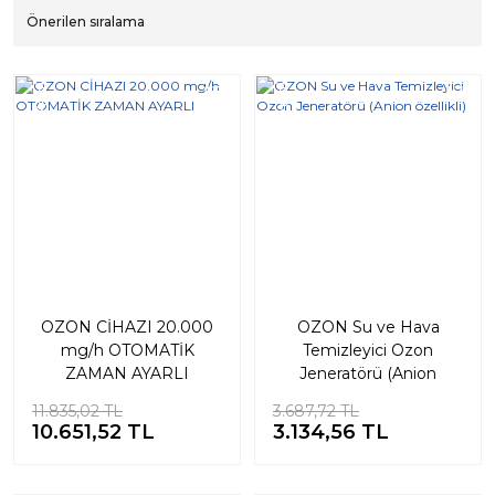
Yeni
Yeni
%10
%15
OZON CİHAZI 20.000
OZON Su ve Hava
mg/h OTOMATİK
Temizleyici Ozon
ZAMAN AYARLI
Jeneratörü (Anion
özellikli)
11.835,02 TL
3.687,72 TL
10.651,52 TL
3.134,56 TL