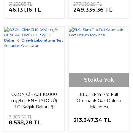
dahil)
& R134A
51.256,85 TL
277.039,29 TL
46.131,16 TL
249.335,36 TL
%5
Stokta Yok
OZON CİHAZI 10.000
ELCI Ekm Pro Full
mg/h (JENERATÖRÜ)
Otomatik Gaz Dolum
T.C. Sağlık Bakanlığı
Makinesi
Onaylı Laboratuvar Test
8.987,66 TL
Sonuçları Olan Ürün
213.347,34 TL
8.538,28 TL