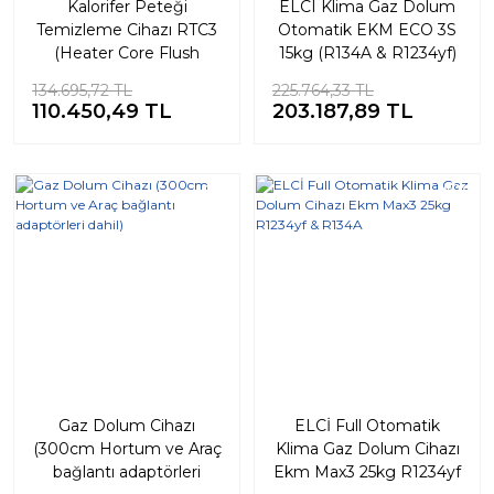
Kalorifer Peteği
ELCI Klima Gaz Dolum
Temizleme Cihazı RTC3
Otomatik EKM ECO 3S
(Heater Core Flush
15kg (R134A & R1234yf)
Machine)
Wi-Fi Özellikli)
134.695,72 TL
225.764,33 TL
110.450,49 TL
203.187,89 TL
%10
%10
Gaz Dolum Cihazı
ELCİ Full Otomatik
(300cm Hortum ve Araç
Klima Gaz Dolum Cihazı
bağlantı adaptörleri
Ekm Max3 25kg R1234yf