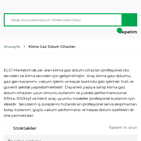
Sepetim
Anasayfa
Klima Gaz Dolum Cihazları
ELCİ Marketim’de yer alan klima gaz dolum cihazları profesyonel oto
servisleri ve klima servisleri için geliştirilmiştir. Araç klima gazı dolumu,
gaz geri kazanımı, vakum işlemi ve kaçak kontrolü gibi işlemler hızlı ve
güvenli şekilde yapılabilmektedir. Dayanıklı yapıya sahip klima gaz
dolum cihazları uzun ömürlü kullanım ve yüksek performans sunar.
R134a, R1234yf ve hibrit araç uyumlu modeller profesyonel kullanım için
idealdir. Servislerin iş süreçlerini hızlandıran profesyonel servis ekipmanları
kolay kullanım, güçlü vakum performansı ve hassas dolum özellikleri ile
öne çıkmaktadır.
Toplam 14 ürün
Stoktakiler