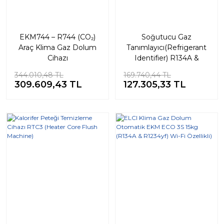
EKM744 – R744 (CO₂)
Soğutucu Gaz
Araç Klima Gaz Dolum
Tanımlayıcı(Refrigerant
Cihazı
Identifier) R134A &
R1234 yf
344.010,48 TL
169.740,44 TL
309.609,43 TL
127.305,33 TL
%18
%10