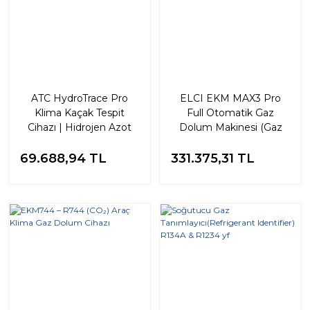
ATC HydroTrace Pro
ELCI EKM MAX3 Pro
Klima Kaçak Tespit
Full Otomatik Gaz
Cihazı | Hidrojen Azot
Dolum Makinesi (Gaz
Karışım Gazlı Hassas
Analiz Modüllü R134A ve
Kaçak Kontrol Sistemi
R1234YF)
69.688,94 TL
331.375,31 TL
%10
%25