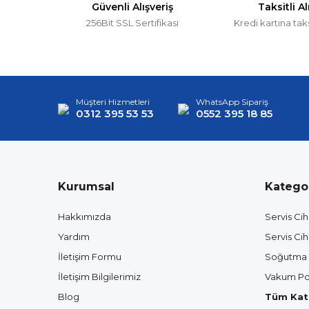
Güvenli Alışveriş
Taksitli Al
256Bit SSL Sertifikası
Kredi kartına tak
Müşteri Hizmetleri
WhatsApp Sipariş
0312 395 53 53
0552 395 18 85
Kurumsal
Kategor
Hakkımızda
Servis Cih
Yardım
Servis Cih
İletişim Formu
Soğutma 
İletişim Bilgilerimiz
Vakum Po
Blog
Tüm Kate