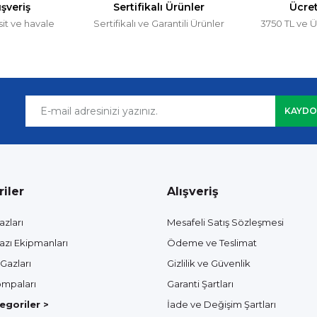
ışveriş
Sertifikalı Ürünler
Ücre
sit ve havale
Sertifikalı ve Garantili Ürünler
3750 TL ve Ü
KAYDO
iler
Alışveriş
azları
Mesafeli Satış Sözleşmesi
azı Ekipmanları
Ödeme ve Teslimat
Gazları
Gizlilik ve Güvenlik
mpaları
Garanti Şartları
goriler >
İade ve Değişim Şartları