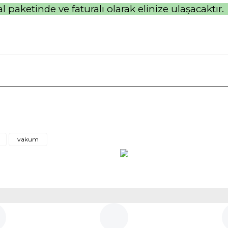
nal paketinde ve faturalı olarak elinize ula
e diğer konularda yetersiz gördüğünüz noktaları öneri formunu kullanarak
vakum
Gönder