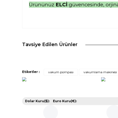
Ürününüz
ELCİ
güvencesinde, orji
Bu ürünün fiyat bilgisi, resim, ürün açıklamalarında v
Görüş ve önerileriniz için teşekkür ederiz.
Tavsiye Edilen Ürünler
.
Ürün resmi kalitesiz, bozuk veya görüntülenemiyor.
Ürün açıklamasında eksik bilgiler bulunuyor.
Value kalitesi
Ürün bilgilerinde hatalar bulunuyor.
a... k... | 01/05/2024
Ürün fiyatı diğer sitelerden daha pahalı.
Etiketler :
vakum pompası
vakumlama makinesi
Bu ürüne benzer farklı alternatifler olmalı.
Yorum Yaz
Dolar Kuru($):
Euro Kuru(€):