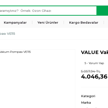
Kampanyalar
Yeni Ürünler
Kargo Bedavalar
ası VE115
VALUE Va
5 - Yorum Yap
5.057,94 TL
4.046,36
Kategori
Marka