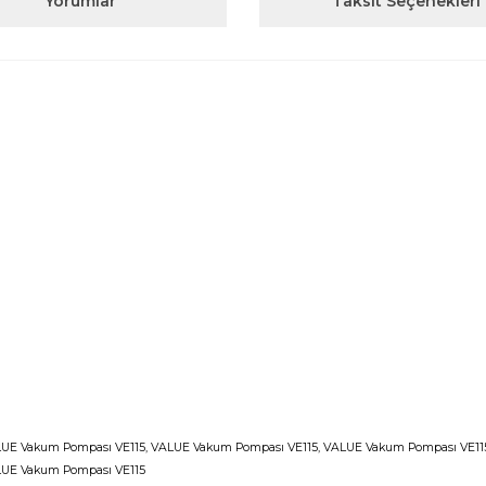
Yorumlar
Taksit Seçenekleri
UE Vakum Pompası VE115, VALUE Vakum Pompası VE115, VALUE Vakum Pompası VE115
LUE Vakum Pompası VE115