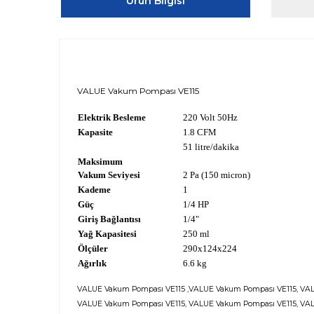
Ürün Bilgisi
VALUE Vakum Pompası VE115
Elektrik Besleme
220 Volt 50Hz
Kapasite
1.8 CFM
51 litre/dakika
Maksimum
Vakum Seviyesi
2 Pa (
150 micron)
Kademe
1
Güç
1/4 HP
Giriş Bağlantısı
1/4"
Yağ Kapasitesi
250 ml
Ölçüler
290x124x224
Ağırlık
6.6 kg
VALUE Vakum Pompası VE115 ,VALUE Vakum Pompası VE115, VAL
VALUE Vakum Pompası VE115, VALUE Vakum Pompası VE115, VA