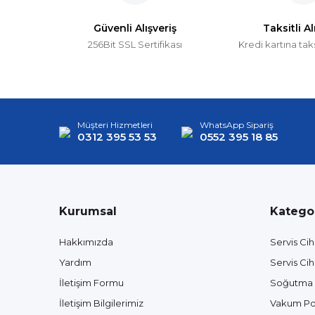
Güvenli Alışveriş
Taksitli Al
256Bit SSL Sertifikası
Kredi kartına tak
Vacumex 46 Vakum Pompa Yağı 330ml
V
314,57 TL
%15
267,39 TL
9
Müşteri Hizmetleri
WhatsApp Sipariş
7
0312 395 53 53
0552 395 18 85
Kurumsal
Kategor
Hakkımızda
Servis Cih
Yardım
Servis Cih
İletişim Formu
Soğutma 
İletişim Bilgilerimiz
Vakum Po