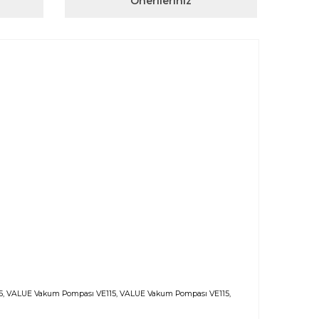
Önerileriniz
, VALUE Vakum Pompası VE115, VALUE Vakum Pompası VE115,