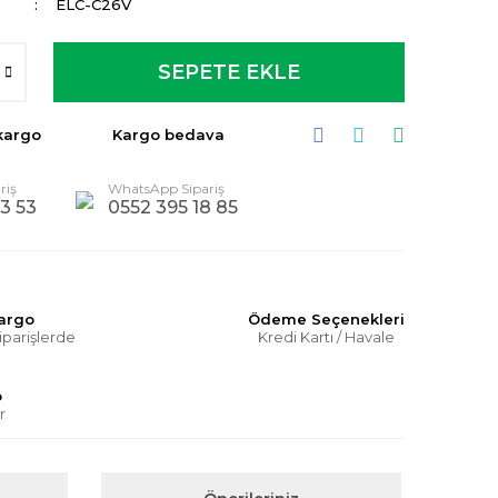
ELC-C26V
SEPETE EKLE
kargo
Kargo bedava
riş
WhatsApp Sipariş
3 53
0552 395 18 85
Kargo
Ödeme Seçenekleri
iparişlerde
Kredi Kartı / Havale
o
r