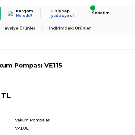
Kargom
Giriş Yap
Sepetim
Nerede?
yada üye ol
Tavsiye Ürünler
İndirimdeki Ürünler
kum Pompası VE115
İnternete özel
 TL
%20 İndirim
Vakum Pompaları
VALUE