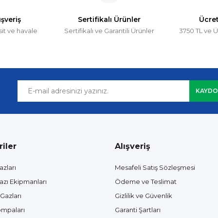
ışveriş
Sertifikalı Ürünler
Ücre
sit ve havale
Sertifikalı ve Garantili Ürünler
3750 TL ve Ü
Value VE2100
akum Pompaları İçin Özel Mineral Yağı 1 lt
26.643,34 TL
19.982,50 
50,67 TL
%20
KAYDO
60,54 TL
iler
Alışveriş
azları
Mesafeli Satış Sözleşmesi
azı Ekipmanları
Ödeme ve Teslimat
Gazları
Gizlilik ve Güvenlik
mpaları
Garanti Şartları