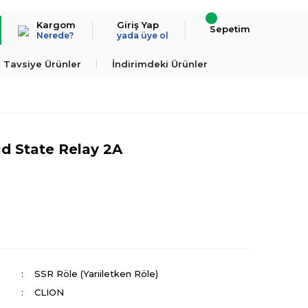
Kargom
Giriş Yap
Sepetim
Nerede?
yada üye ol
Tavsiye Ürünler
İndirimdeki Ürünler
d State Relay 2A
İnternete özel
%25 İndirim
SSR Röle (Yarıiletken Röle)
CLION