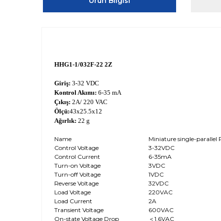
Ürün Bilgisi
HHG1-1/032F-22 2Z
Giriş:
3-32 VDC
Kontrol Akımı:
6-35 mA
Çıkış:
2A/ 220 VAC
Ölçü:
43x25.5x12
Ağırlık:
22 g
Name
Miniature single-paralle
Control Voltage
3-32VDC
Control Current
6-35mA
Turn-on Voltage
3VDC
Turn-off Voltage
1VDC
Reverse Voltage
32VDC
Load Voltage
220VAC
Load Current
2A
Transient Voltage
600VAC
On-state Voltage Drop
＜1.6VAC