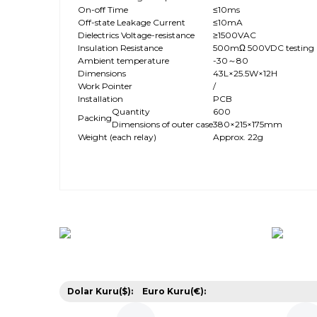
On-off Time
≤10ms
Off-state Leakage Current
≤10mA
Dielectrics Voltage-resistance
≥1500VAC
Insulation Resistance
500mΩ 500VDC testing
Ambient temperature
-30～80
Dimensions
43L×25.5W×12H
Work Pointer
/
Installation
PCB
Quantity
600
Packing
Dimensions of outer case
380×215×175mm
Weight (each relay)
Approx. 22g
Bu ürünün fiyat bilgisi, resim, ürün açıklamalarında v
Görüş ve önerileriniz için teşekkür ederiz.
Ürün resmi kalitesiz, bozuk veya görüntülenemiyor.
Ürün açıklamasında eksik bilgiler bulunuyor.
Ürün bilgilerinde hatalar bulunuyor.
Dolar Kuru($):
Euro Kuru(€):
Ürün fiyatı diğer sitelerden daha pahalı.