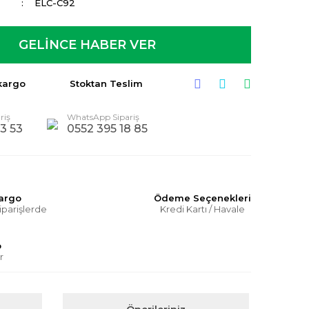
ELC-C92
GELİNCE HABER VER
kargo
Stoktan Teslim
riş
WhatsApp Sipariş
3 53
0552 395 18 85
Kargo
Ödeme Seçenekleri
iparişlerde
Kredi Kartı / Havale
o
r