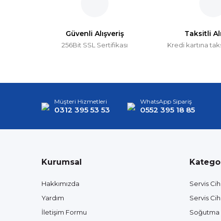
Bu ürüne benzer farklı alternatifler olmalı.
Güvenli Alışveriş
Taksitli Al
256Bit SSL Sertifikası
Kredi kartına tak
Müşteri Hizmetleri
WhatsApp Sipariş
0312 395 53 53
0552 395 18 85
Kurumsal
Kategor
Hakkımızda
Servis Cih
Yardım
Servis Cih
İletişim Formu
Soğutma 