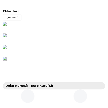
Etiketler :
çek valf
Dolar Kuru($):
Euro Kuru(€):