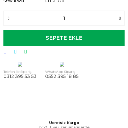
Stok Kodu
ELC-C328
SEPETE EKLE
Telefon İle Sipariş
WhatsApp Sipariş
0312 395 53 53
0552 395 18 85
Ücretsiz Kargo
3750 TL ve üzeri siparişlerde