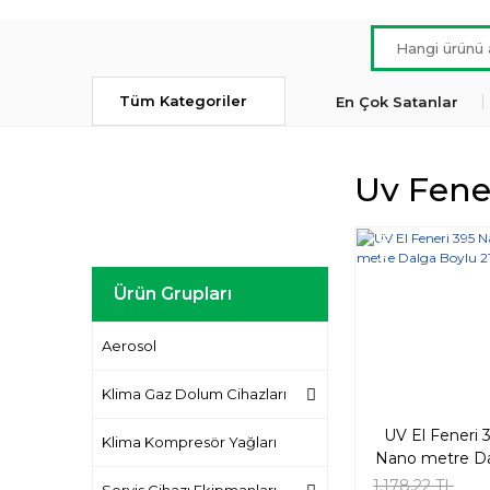
Tüm Kategoriler
En Çok Satanlar
Uv Fene
Yeni
Ürün Grupları
Aerosol
Klima Gaz Dolum Cihazları
UV El Feneri 
Klima Kompresör Yağları
Nano metre D
Boylu 21 LE
1.178,22 TL