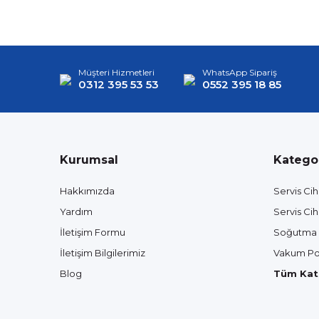
Müşteri Hizmetleri
WhatsApp Sipariş
0312 395 53 53
0552 395 18 85
Kurumsal
Kategor
Hakkımızda
Servis Cih
Yardım
Servis Cih
İletişim Formu
Soğutma 
İletişim Bilgilerimiz
Vakum Po
Blog
Tüm Kate