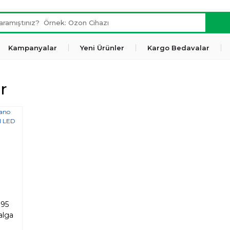
Kampanyalar
Yeni Ürünler
Kargo Bedavalar
r
395
alga
D