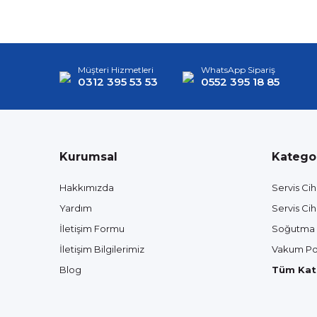
Müşteri Hizmetleri
WhatsApp Sipariş
0312 395 53 53
0552 395 18 85
Kurumsal
Kategor
Hakkımızda
Servis Cih
Yardım
Servis Cih
İletişim Formu
Soğutma 
İletişim Bilgilerimiz
Vakum Po
Blog
Tüm Kate