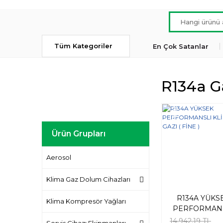
Tüm Kategoriler
En Çok Satanlar
R134a 
Yeni
Ürün Grupları
Aerosol
Klima Gaz Dolum Cihazları
R134A YÜKS
Klima Kompresör Yağları
PERFORMAN
KLİMA GAZI 
14.942,19 TL