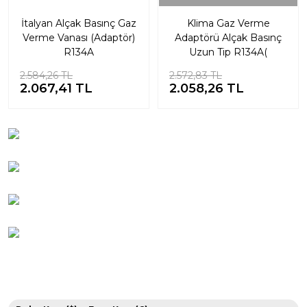
İtalyan Alçak Basınç Gaz
Klima Gaz Verme
Verme Vanası (Adaptör)
Adaptörü Alçak Basınç
R134A
Uzun Tip R134A(
BMW,FORD,MERCEDES,VO
2.584,26 TL
2.572,83 TL
2.067,41 TL
2.058,26 TL