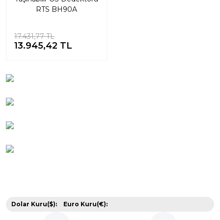
RTS BH90A
17.431,77 TL
13.945,42 TL
Dolar Kuru($):
Euro Kuru(€):