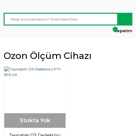
Sepetim
Ozon Ölçüm Cihazı
Yeni
%20
Stokta Yok
Taşınabilir O3 Dedektörü