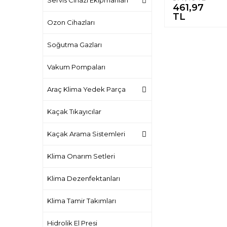
Servis Cihazı Ekipmanları
461,97
Yakıt Hattı Qu
%
TL
Connect Sök
Ozon Cihazları
Takımı | Unive
Soğutma Gazları
Vakum Pompaları
Araç Klima Yedek Parça
Kaçak Tıkayıcılar
Kaçak Arama Sistemleri
Klima Onarım Setleri
Klima Dezenfektanları
Klima Tamir Takımları
Hidrolik El Presi