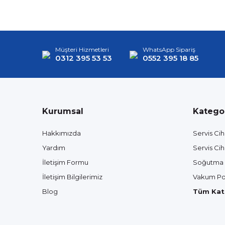
Müşteri Hizmetleri
WhatsApp Sipariş
0312 395 53 53
0552 395 18 85
Kurumsal
Kategor
Hakkımızda
Servis Cih
Yardım
Servis Cih
İletişim Formu
Soğutma 
İletişim Bilgilerimiz
Vakum Po
Blog
Tüm Kate