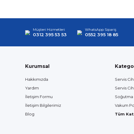
Müşteri Hizmetleri
WhatsApp Sipariş
0312 395 53 53
0552 395 18 85
Kurumsal
Kategor
Hakkımızda
Servis Cih
Yardım
Servis Cih
İletişim Formu
Soğutma 
İletişim Bilgilerimiz
Vakum Po
Blog
Tüm Kate