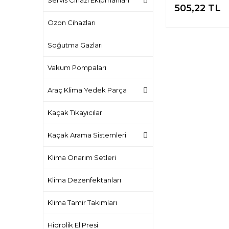
Servis Cihazı Ekipmanları
Mercedes B
505,22 TL
Audi VW (25 Pa
Ozon Cihazları
Soğutma Gazları
Vakum Pompaları
Araç Klima Yedek Parça
Kaçak Tıkayıcılar
Kaçak Arama Sistemleri
Klima Onarım Setleri
Klima Dezenfektanları
Klima Tamir Takımları
Hidrolik El Presi