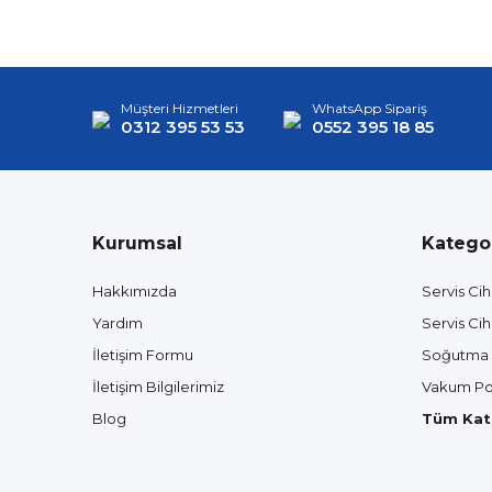
Müşteri Hizmetleri
WhatsApp Sipariş
0312 395 53 53
0552 395 18 85
Kurumsal
Kategor
Hakkımızda
Servis Cih
Yardım
Servis Cih
İletişim Formu
Soğutma 
İletişim Bilgilerimiz
Vakum Po
Blog
Tüm Kate