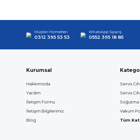
Müşteri Hizmetleri
WhatsApp Sipariş
0312 395 53 53
0552 395 18 85
Kurumsal
Kategor
Hakkımızda
Servis Cih
Yardım
Servis Cih
İletişim Formu
Soğutma 
İletişim Bilgilerimiz
Vakum Po
Blog
Tüm Kate