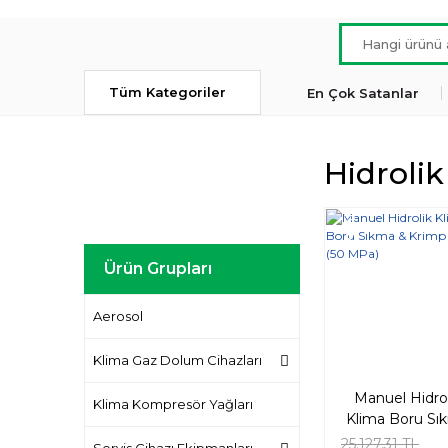
Tüm Kategoriler
En Çok Satanlar
Hidrolik
Yeni
Ürün Grupları
Aerosol
Klima Gaz Dolum Cihazları
Manuel Hidrol
Klima Kompresör Yağları
Klima Boru Sı
& Krimp Pense
25.127,31 TL