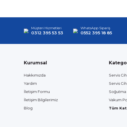
Müşteri Hizmetleri
WhatsApp Sipariş
0312 395 53 53
0552 395 18 85
Kurumsal
Kategor
Hakkımızda
Servis Cih
Yardım
Servis Cih
İletişim Formu
Soğutma 
İletişim Bilgilerimiz
Vakum Po
Blog
Tüm Kate