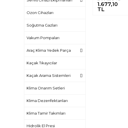
Servis Cihazı Ekipmanları
1.677,10
Profesyonel Şar
%
TL
Ozon Cihazları
Soğutma Gazları
Vakum Pompaları
Araç Klima Yedek Parça
Kaçak Tıkayıcılar
Kaçak Arama Sistemleri
Klima Onarım Setleri
Klima Dezenfektanları
Klima Tamir Takımları
Hidrolik El Presi