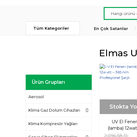
Tüm Kategoriler
En Çok Satanlar
Elmas U
Yeni
Ürün Grupları
Aerosol
Stokta Y
Klima Gaz Dolum Cihazları
UV El Fener
Klima Kompresör Yağları
(lamba) 12wat
365 nm
2.096,38 TL