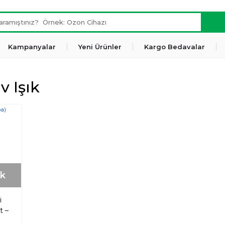
Kampanyalar
Yeni Ürünler
Kargo Bedavalar
v Işık
ok
i
t –