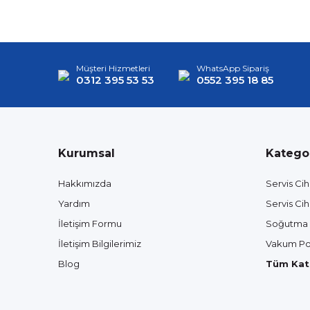
Müşteri Hizmetleri
WhatsApp Sipariş
0312 395 53 53
0552 395 18 85
Kurumsal
Kategor
Hakkımızda
Servis Cih
Yardım
Servis Cih
İletişim Formu
Soğutma 
İletişim Bilgilerimiz
Vakum Po
Blog
Tüm Kate