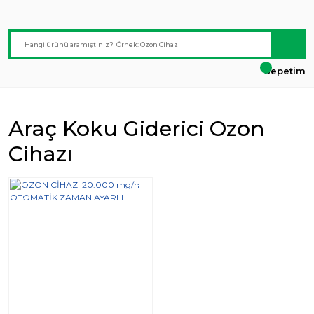
Sepetim
Araç Koku Giderici Ozon
Cihazı
Yeni
%10